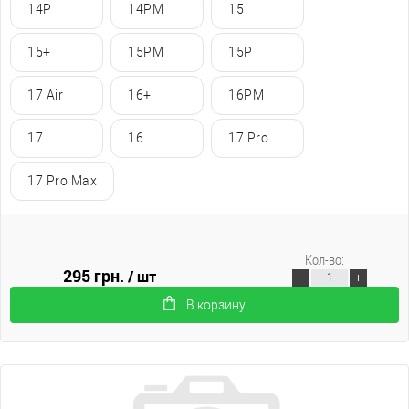
14P
14PM
15
15+
15PM
15P
17 Air
16+
16PM
17
16
17 Pro
17 Pro Max
Кол-во:
295 грн.
/ шт
В корзину