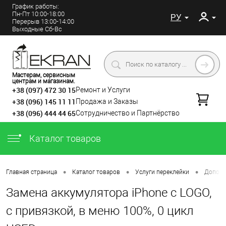
График работы:
Пн-Пт 10:00-18:00
РУ
Перерыв 13:00-14:00
Выходные Сб-Вс
Мастерам, сервисным
центрам и магазинам.
+38 (097) 472 30 15
Ремонт и Услуги
+38 (096) 145 11 11
Продажа и Заказы
+38 (096) 444 44 65
Сотрудничество и Партнёрство
Каталог товаров
•
•
•
Главная страница
Каталог товаров
Услуги переклейки
Дополн
Замена аккумулятора iPhone с LOGO,
с привязкой, в меню 100%, 0 цикл