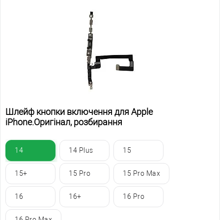
Шлейф кнопки включення для Apple
iPhone.Оригінал, розбирання
14
14 Plus
15
15+
15 Pro
15 Pro Max
16
16+
16 Pro
16 Pro Max