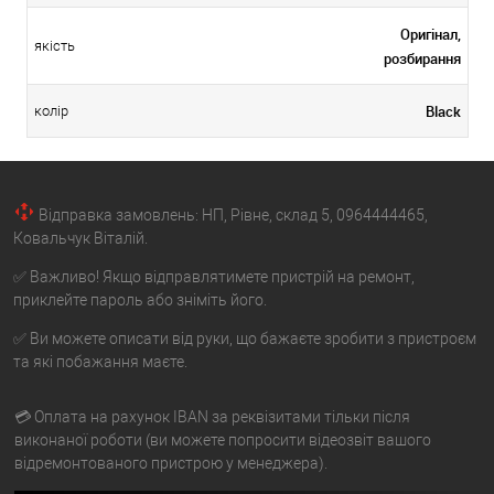
Оригінал,
якість
розбирання
Black
колір
Відправка замовлень: НП, Рівне, склад 5, 0964444465,
Ковальчук Віталій.
✅ Важливо! Якщо відправлятимете пристрій на ремонт,
приклейте пароль або зніміть його.
✅ Ви можете описати від руки, що бажаєте зробити з пристроєм
та які побажання маєте.
💳 Оплата на рахунок IBAN за реквізитами тільки після
виконаної роботи (ви можете попросити відеозвіт вашого
відремонтованого пристрою у менеджера).