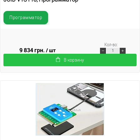
Программатор
Кол-во:
9 834 грн.
/ шт
В корзину