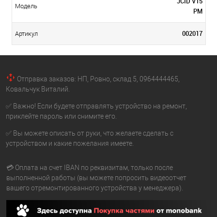
JCID V15
Модель
PM
002017
Артикул
Отправка заказов: НП, Ровно, склад 5, 0964444465,
Ковальчук Виталий.
✅ Важно! Если будете отправлять устройство на ремонт,
приклейте пароль или снимите его.
✅ Вы можете описать от руки, что желаете сделать с
устройством и какие пожелания имеете.
💳 Оплата на счет IBAN по реквизитам, только после
выполненной работы (вы можете попросить видеоотчет
вашего отремонтированного устройства у менеджера).