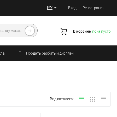
РУ
Вход
Регистрация
В корзине
пока пусто
кла
Продать разбитый дисплей
Вид каталога: