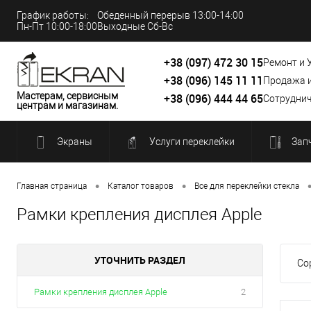
График работы:
Обеденный перерыв 13:00-14:00
Пн-Пт 10:00-18:00
Выходные Сб-Вс
+38 (097) 472 30 15
Ремонт и 
+38 (096) 145 11 11
Продажа 
Мастерам, сервисным
+38 (096) 444 44 65
Сотруднич
центрам и магазинам.
Экраны
Услуги переклейки
Зап
•
•
Главная страница
Каталог товаров
Все для переклейки стекла
Рамки крепления дисплея Apple
УТОЧНИТЬ РАЗДЕЛ
Со
Рамки крепления дисплея Apple
2