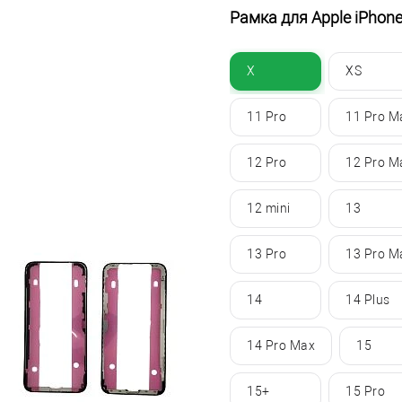
Рамка для Apple iPhone,
X
XS
11 Pro
11 Pro M
12 Pro
12 Pro M
12 mini
13
13 Pro
13 Pro M
14
14 Plus
14 Pro Max
15
15+
15 Pro