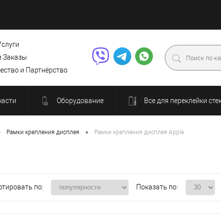
Услуги
и Заказы
ество и Партнёрство
части
Оборудование
Все для переклейки сте
•
•
Рамки крепления дисплея
Рамки крепления дисплея Apple
ртировать по:
Показать по: