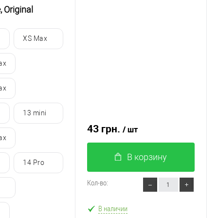
 Original
XS Max
ax
ax
13 mini
43 грн.
/ шт
ax
В корзину
14 Pro
Кол-во:
В наличии