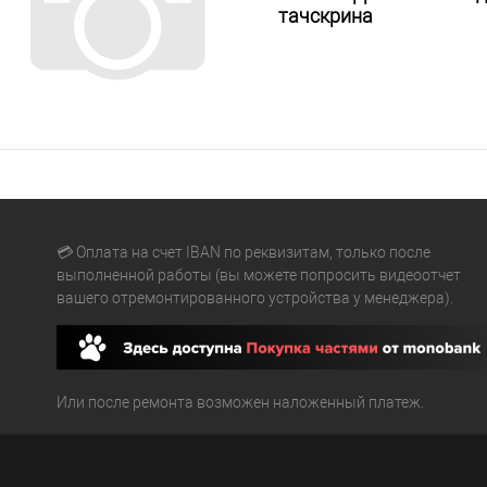
тачскрина
💳 Оплата на счет IBAN по реквизитам, только после
выполненной работы (вы можете попросить видеоотчет
вашего отремонтированного устройства у менеджера).
Или после ремонта возможен наложенный платеж.