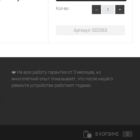
Кол-во:
Артикул: 002063
❤️ На всю работу гарантия от 3 месяцев, но
многолетний опыт показывает, что после нашего
ремонта устройства работают годами.
В КОРЗИНЕ
0