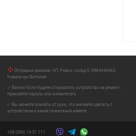
Отправка заказов: НП, Ровно, склад 5, 0964444465,
Ковальчук Виталий.
✅ Важно! Если будете отправлять устройство на ремонт,
приклейте пароль или снимите его.
✅ Вы можете описать от руки, что желаете сделать с
устройством и какие пожелания имеете.
+38 (096) 14 51 111