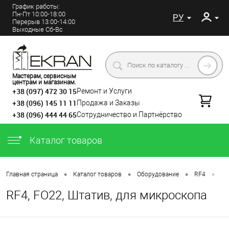
График работы:
Пн-Пт 10:00-18:00
РУ
Перерыв 13:00-14:00
Выходные Сб-Вс
Мастерам, сервисным
центрам и магазинам.
+38 (097) 472 30 15
Ремонт и Услуги
+38 (096) 145 11 11
Продажа и Заказы
+38 (096) 444 44 65
Сотрудничество и Партнёрство
Каталог товаров
•
•
•
•
Главная страница
Каталог товаров
Оборудование
RF4
RF
RF4, FO22, Штатив, для микроскопа