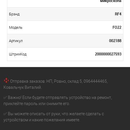
микроскопа
RF4
Брэнд
FO22
Модель
002188
Артикул
2000000027593
ШтрихКод
Отправка заказов: НП, Ровно, склад 5, 0964444465,
Ковальчук Виталий.
✅ Важно! Если будете отправлять устройство на ремонт,
приклейте пароль или снимите его.
✅ Вы можете описать от руки, что желаете сделать с
устройством и какие пожелания имеете.