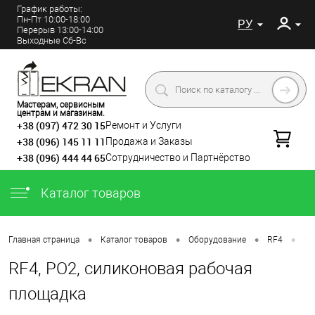
График работы:
Пн-Пт 10:00-18:00
РУ
Перерыв 13:00-14:00
Выходные Сб-Вс
Мастерам, сервисным
центрам и магазинам.
+38 (097) 472 30 15
Ремонт и Услуги
+38 (096) 145 11 11
Продажа и Заказы
+38 (096) 444 44 65
Сотрудничество и Партнёрство
Каталог товаров
•
•
•
•
Главная страница
Каталог товаров
Оборудование
RF4
RF
RF4, PO2, силиконовая рабочая
площадка