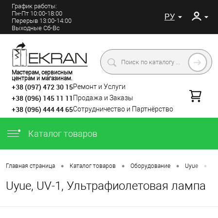
График работы:
Пн-Пт 10:00-18:00
РУ
Перерыв 13:00-14:00
Выходные Сб-Вс
Мастерам, сервисным
центрам и магазинам.
+38 (097) 472 30 15
Ремонт и Услуги
+38 (096) 145 11 11
Продажа и Заказы
+38 (096) 444 44 65
Сотрудничество и Партнёрство
Каталог товаров
•
•
•
•
Главная страница
Каталог товаров
Оборудование
Uyue
U
Uyue, UV-1, Ультрафиолетовая лампа