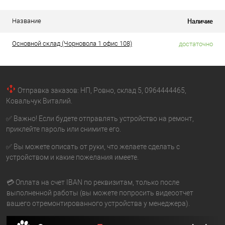
Наличие
Название
Основной склад (Чорновола 1 офис 108)
достаточно
Отправка заказов: НП, Ровно, склад 5, 0964444465,
Ковальчук Виталий.
✅ Важно! Если будете отправлять устройство на ремонт,
приклейте пароль или снимите его.
✅ Вы можете описать от руки, что желаете сделать с
устройством и какие пожелания имеете.
💳 Оплата на счет IBAN по реквизитам, только после
выполненной работы (вы можете попросить видеоотчет
вашего отремонтированного устройства у менеджера).