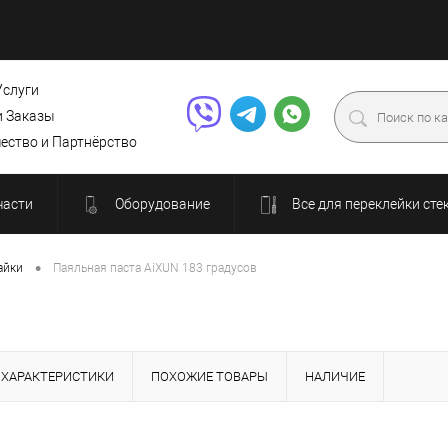
Услуги
и Заказы
ество и Партнёрство
части
Оборудование
Все для переклейки сте
•
айки
Паяльная паста AiXUN 183 градусов
ХАРАКТЕРИСТИКИ
ПОХОЖИЕ ТОВАРЫ
НАЛИЧИЕ