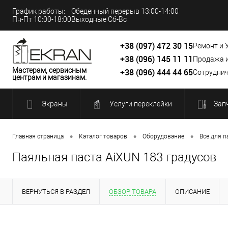
График работы:
Обеденный перерыв 13:00-14:00
Пн-Пт 10:00-18:00
Выходные Сб-Вс
+38 (097) 472 30 15
Ремонт и 
+38 (096) 145 11 11
Продажа 
Мастерам, сервисным
+38 (096) 444 44 65
Сотруднич
центрам и магазинам.
Экраны
Услуги переклейки
Зап
•
•
•
Главная страница
Каталог товаров
Оборудование
Все для п
Паяльная паста AiXUN 183 градусов
ВЕРНУТЬСЯ В РАЗДЕЛ
ОБЗОР ТОВАРА
ОПИСАНИЕ