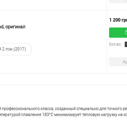
1 200 гр
ad, оригинал
Кол-во:
9 2 пок (2017)
Ар
 профессионального класса, созданный специально для точного р
мпературой плавления 183°C минимизирует тепловую нагрузку на 