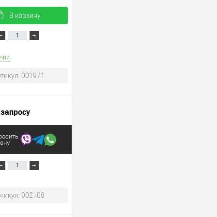
В корзину
чии
тикул: 001971
 запросу
росить
ену
тикул: 002108