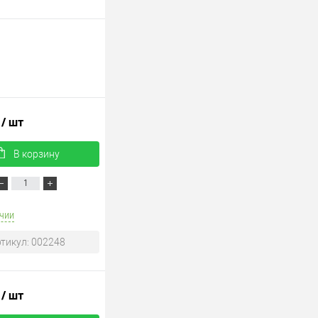
.
/ шт
В корзину
чии
тикул: 002248
.
/ шт