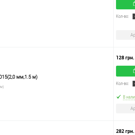
Кол-во:
Ар
128 грн
15(2,0 мм,1.5 м)
Кол-во:
 м)
В нали
Ар
282 грн