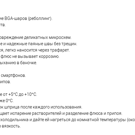
ие BGA-шаров (реболлинг).
тв.
повреждение деликатных микросхем.
ие и надежные паяные швы без трещин.
я, легко наносится через трафарет.
, флюс не вызывает коррозию.
ыханию в баночке.
 смартфонов.
ипов.
 от +5°C до +10°C.
же 0°C.
ок шприца после каждого использования.
щает испарение растворителей и разделение флюса и припоя.
 холодильника и дайте ей нагреться до комнатной температуры (око
 вязкость.