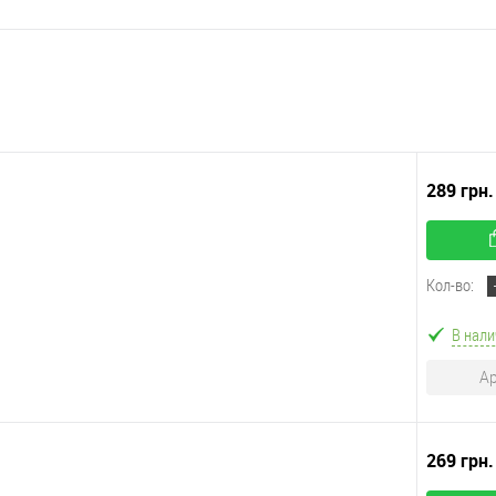
289 грн
Кол-во:
В нали
Ар
269 грн