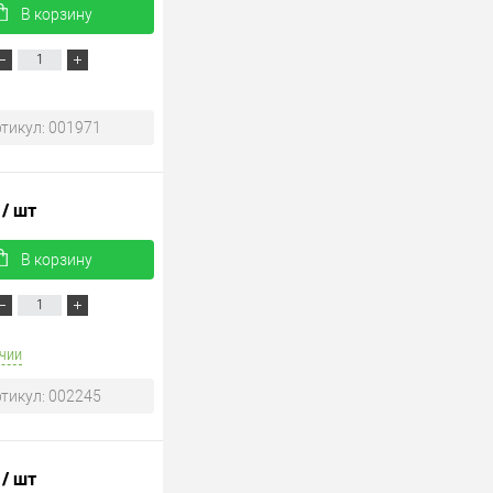
В корзину
тикул: 001971
.
/ шт
В корзину
чии
тикул: 002245
.
/ шт