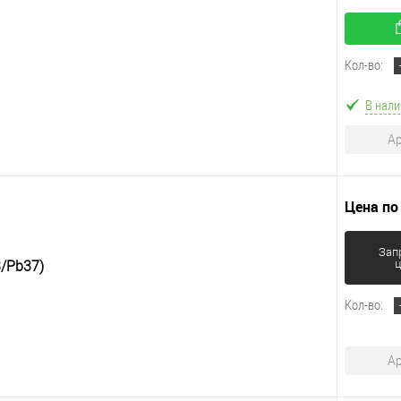
Кол-во:
В нали
Ар
Цена по
Зап
ц
/Pb37)
Кол-во:
Ар