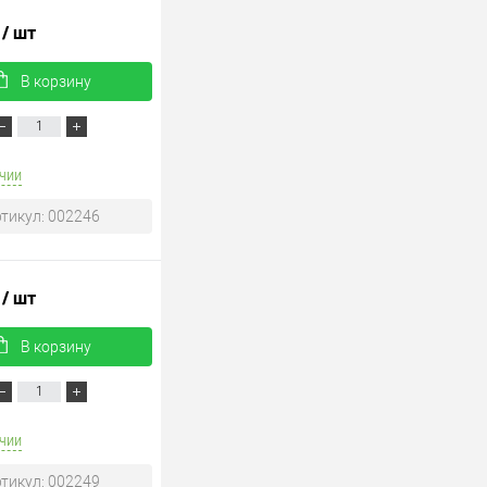
.
/ шт
В корзину
чии
тикул: 002246
.
/ шт
В корзину
чии
тикул: 002249