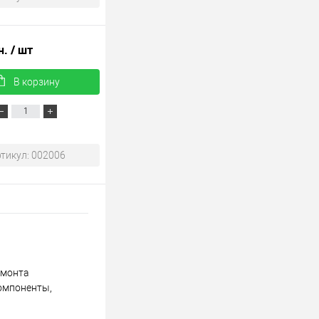
н.
/ шт
В корзину
тикул: 002006
емонта
компоненты,