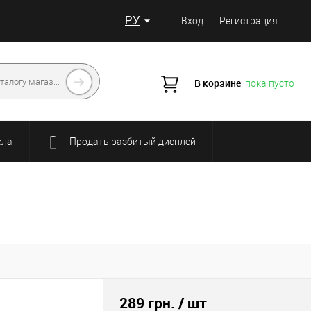
РУ
Вход
Регистрация
В корзине
пока пусто
кла
Продать разбитый дисплей
289 грн.
/ шт