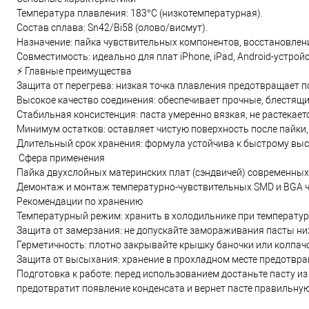
Температура плавления: 183°C (низкотемпературная).
Состав сплава: Sn42/Bi58 (олово/висмут).
Назначение: пайка чувствительных компонентов, восстановлен
Совместимость: идеально для плат iPhone, iPad, Android-устройс
⚡ Главные преимущества
Защита от перегрева: низкая точка плавления предотвращает 
Высокое качество соединения: обеспечивает прочные, блестящ
Стабильная консистенция: паста умеренно вязкая, не растекаетс
Минимум остатков: оставляет чистую поверхность после пайки
Длительный срок хранения: формула устойчива к быстрому выс
️ Сфера применения
Пайка двухслойных материнских плат (сэндвичей) современных
Демонтаж и монтаж температурно-чувствительных SMD и BGA ч
Рекомендации по хранению
Температурный режим: хранить в холодильнике при температуре
Защита от замерзания: не допускайте замораживания пасты ни
Герметичность: плотно закрывайте крышку баночки или колпач
Защита от высыхания: хранение в прохладном месте предотвра
Подготовка к работе: перед использованием достаньте пасту из
предотвратит появление конденсата и вернет пасте правильную