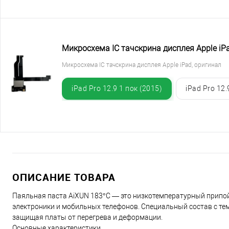
Микросхема IC тачскрина дисплея Apple iP
Микросхема IC тачскрина дисплея Apple iPad, оригинал
iPad Pro 12.9 1 пок (2015)
iPad Pro 12.
ОПИСАНИЕ ТОВАРА
Паяльная паста AiXUN 183°C — это низкотемпературный припой
электроники и мобильных телефонов. Специальный состав с те
защищая платы от перегрева и деформации.
Основные характеристики