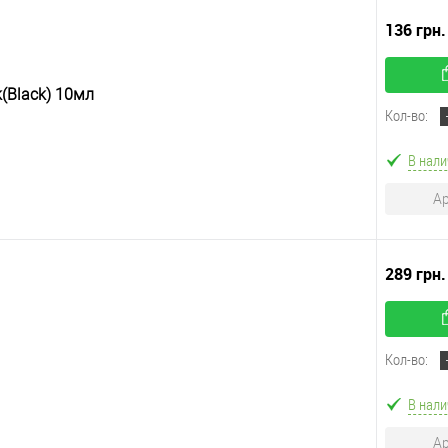
136 грн
(Black) 10мл
Кол-во:
В нали
Ар
289 грн
Кол-во:
В нали
Ар