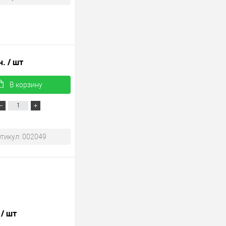
н.
/ шт
В корзину
тикул: 002049
.
/ шт