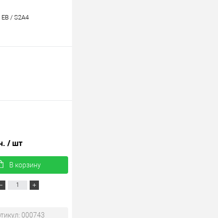
 EB / S2A4
н.
/ шт
В корзину
тикул: 000743