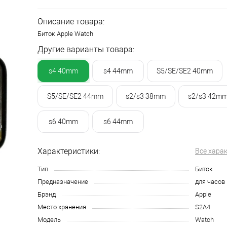
Описание товара:
Биток Apple Watch
Другие варианты товара:
s4 40mm
s4 44mm
S5/SE/SE2 40mm
S5/SE/SE2 44mm
s2/s3 38mm
s2/s3 42m
s6 40mm
s6 44mm
Характеристики:
Все хара
Тип
Биток
Предназначение
для часов
Брэнд
Apple
Место хранения
S2A4
Модель
Watch