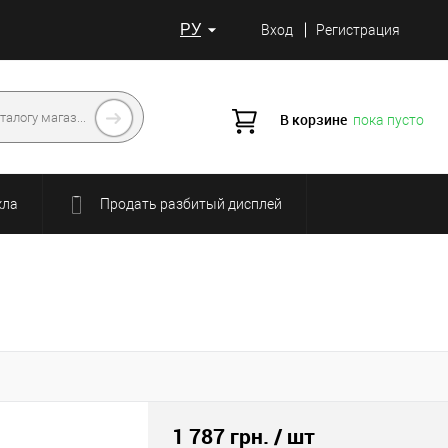
РУ
Вход
Регистрация
В корзине
пока пусто
кла
Продать разбитый дисплей
1 787 грн.
/ шт