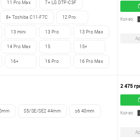
11 Pro Max
7+ LG DTP-C3F
8+ Toshiba C11-F7C
12 Pro
Кол-во:
13 mini
13 Pro
13 Pro Max
Ар
14 Pro Max
15
15+
16+
16 Pro
16 Pro Max
2 475 гр
40mm
S5/SE/SE2 44mm
s6 40mm
Кол-во:
Ар