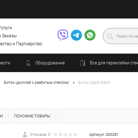
Услуги
и Заказы
ество и Партнёрство
части
Оборудование
Все для переклейки сте
•
•
Биток (дисплей с разбитым стеклом)
Биток Apple Watch
КИ
ПОХОЖИЕ ТОВАРЫ
Отзывов: 0
Артикул:
000281