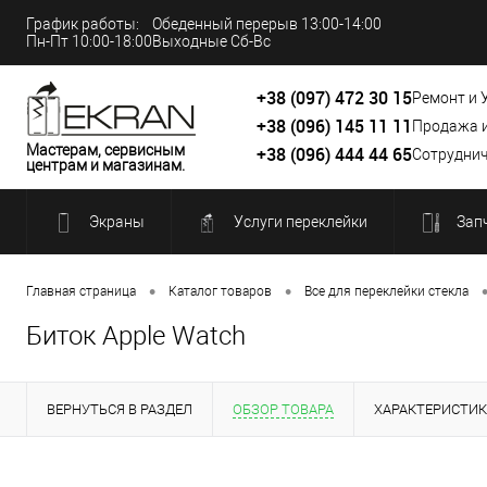
График работы:
Обеденный перерыв 13:00-14:00
Пн-Пт 10:00-18:00
Выходные Сб-Вс
+38 (097) 472 30 15
Ремонт и 
+38 (096) 145 11 11
Продажа 
Мастерам, сервисным
+38 (096) 444 44 65
Сотруднич
центрам и магазинам.
Экраны
Услуги переклейки
Зап
•
•
Главная страница
Каталог товаров
Все для переклейки стекла
Биток Apple Watch
ВЕРНУТЬСЯ В РАЗДЕЛ
ОБЗОР ТОВАРА
ХАРАКТЕРИСТИ