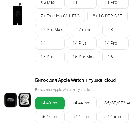
XS Max
11
11 Pro
7+ Toshiba C11-F7C
8+ LG DTP-C3F
12 Pro Max
12 mini
13
14
14 Plus
14 Pro
15 Pro
15 Pro Max
16
Биток для Apple Watch + тушка icloud
Биток для Apple Watch + тушка icloud
s4 40mm
s4 44mm
S5/SE/SE2 
s6 44mm
s7 41mm
s7 45mm