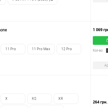
1 069 гр
hone
11 Pro
11 Pro Max
12 Pro
Кол-во:
Ар
X
XS
XR
264 грн