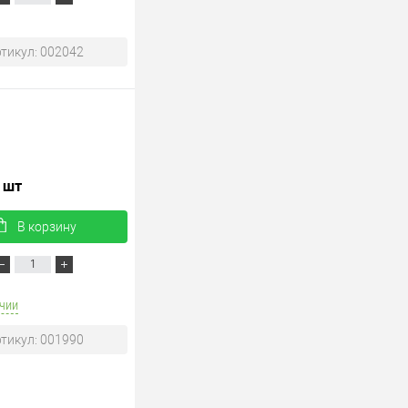
тикул: 002042
/ шт
В корзину
чии
тикул: 001990