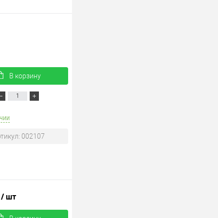
В корзину
чии
тикул: 002107
.
/ шт