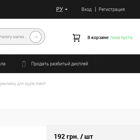
РУ
Вход
Регистрация
В корзине
пока пусто
кла
Продать разбитый дисплей
ереклейку для Apple Watch
192 грн.
/ шт