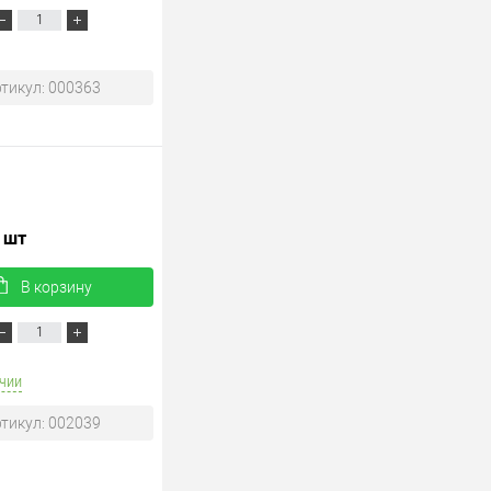
тикул: 000363
/ шт
В корзину
чии
тикул: 002039