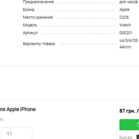
Предназначение
для часов
Брэнд
Apple
Место хранения
S2C6
Модель
Watch
Артикул
000201
s4/5/6/SE
Варианты товара
44mm
ля Apple iPhone
87 грн.
ne
11
Кол-во: