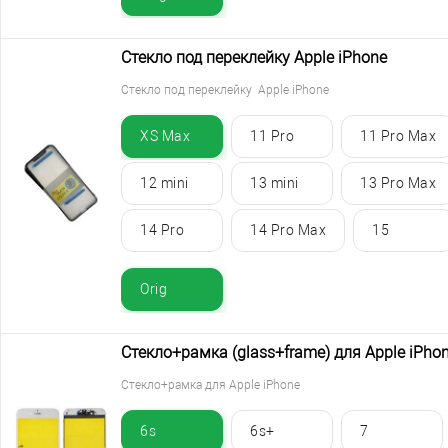
Стекло под переклейку Apple iPhone
Стекло под переклейку Apple iPhone
XS Max
11 Pro
11 Pro Max
12 mini
13 mini
13 Pro Max
14 Pro
14 Pro Max
15
Orig
Стекло+рамка (glass+frame) для Apple iPho
Стекло+рамка для Apple iPhone
6s
6s+
7