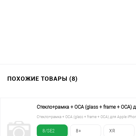
ПОХОЖИЕ ТОВАРЫ (8)
Стекло+рамка + ОСА (glass + frame + OCA) д
Стекло+рамка + ОСА (glass + frame + OCA) для Apple iPho
8/SE2
8+
XR