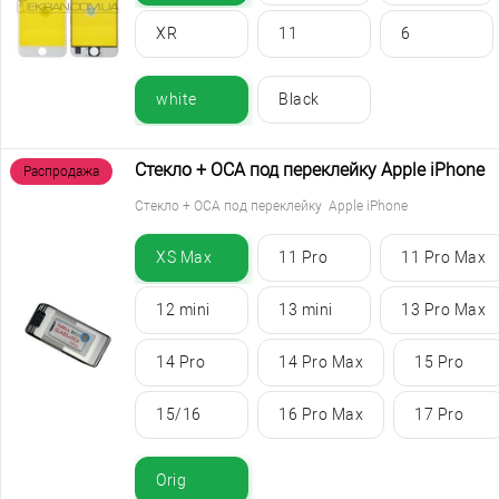
XR
11
6
white
Black
Стекло + ОСА под переклейку Apple iPhone
Распродажа
Стекло + ОСА под переклейку Apple iPhone
XS Max
11 Pro
11 Pro Max
12 mini
13 mini
13 Pro Max
14 Pro
14 Pro Max
15 Pro
15/16
16 Pro Max
17 Pro
Orig