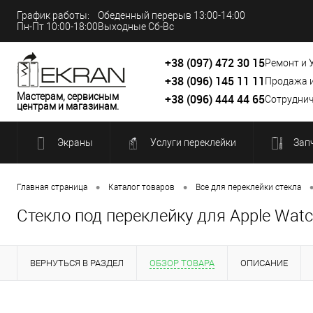
График работы:
Обеденный перерыв 13:00-14:00
Пн-Пт 10:00-18:00
Выходные Сб-Вс
+38 (097) 472 30 15
Ремонт и 
+38 (096) 145 11 11
Продажа 
Мастерам, сервисным
+38 (096) 444 44 65
Сотруднич
центрам и магазинам.
Экраны
Услуги переклейки
Зап
•
•
Главная страница
Каталог товаров
Все для переклейки стекла
Стекло под переклейку для Apple Wat
ВЕРНУТЬСЯ В РАЗДЕЛ
ОБЗОР ТОВАРА
ОПИСАНИЕ