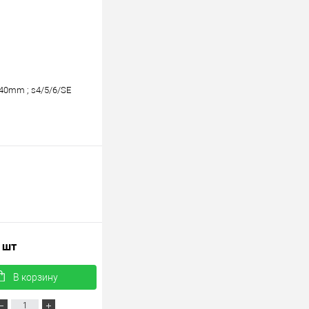
 40mm ; s4/5/6/SE
/ шт
В корзину