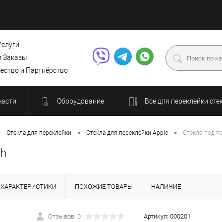
Услуги
и Заказы
ество и Партнёрство
части
Оборудование
Все для переклейки сте
•
•
•
Стекла для переклейки
Стекла для переклейки Apple
Стекло под п
ch
ХАРАКТЕРИСТИКИ
ПОХОЖИЕ ТОВАРЫ
НАЛИЧИЕ
Отзывов: 0
Артикул:
000201