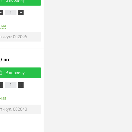
В корзину
чии
тикул: 002096
.
/ шт
В корзину
чии
тикул: 002040