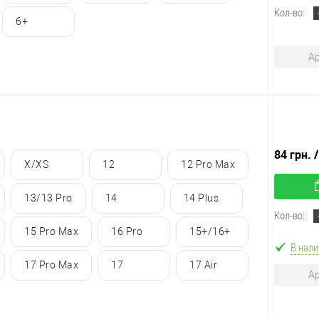
Кол-во:
6+
Ар
84 грн.
X/XS
12
12 Pro Max
13/13 Pro
14
14 Plus
Кол-во:
15 Pro Max
16 Pro
15+/16+
В нали
17 Pro Max
17
17 Air
Ар