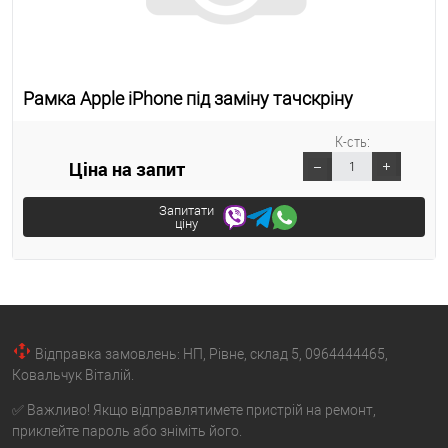
Рамка Apple iPhone під заміну тачскріну
К-сть:
Ціна на запит
Запитати
ціну
Відправка замовлень: НП, Рівне, склад 5, 0964444465,
Ковальчук Віталій.
✅ Важливо! Якщо відправлятимете пристрій на ремонт,
приклейте пароль або зніміть його.