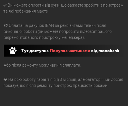
✅ Ви можете описати від руки, що бажаєте зробити з пристроєм
та які побажання маєте.
💳 Оплата на рахунок IBAN за реквізитами тільки після
виконаної роботи (ви можете попросити відеозвіт вашого
відремонтованого пристрою у менеджера).
Або після ремонту можливий післяплата.
❤️ На всю роботу гарантія від 3 місяців, але багаторічний досвід
показує, що після ремонту пристрою працюють роками.