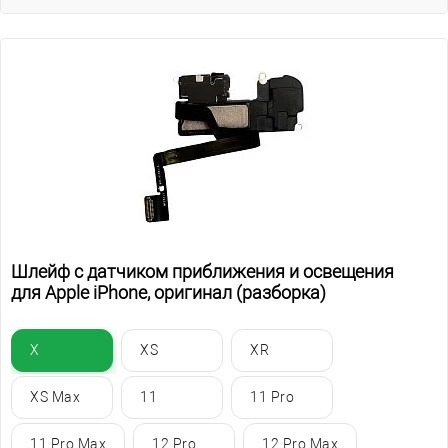
Шлейф c датчиком приближения и освещения
для Apple iPhone, оригинал (разборка)
X
XS
XR
XS Max
11
11 Pro
11 Pro Max
12 Pro
12 Pro Max