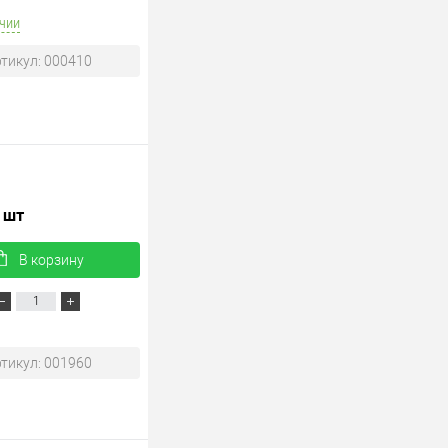
чии
тикул: 000410
/ шт
В корзину
тикул: 001960