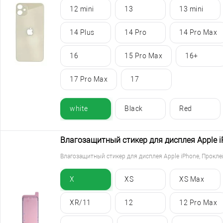
12 mini
13
13 mini
14 Plus
14 Pro
14 Pro Max
16
15 Pro Max
16+
17 Pro Max
17
white
Black
Red
Влагозащитный стикер для дисплея Apple iP
Влагозащитный стикер для дисплея Apple iPhone, Проклейк
X
XS
XS Max
XR/11
12
12 Pro Max