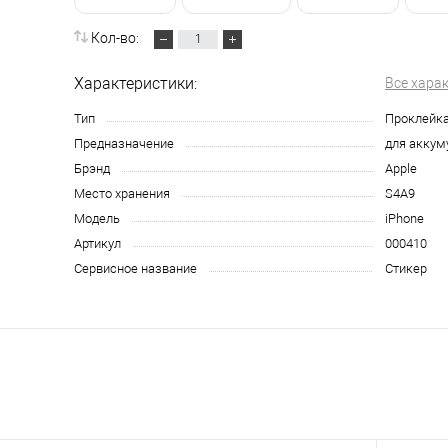
Кол-во:
Характеристики:
Все хара
Тип
Проклейк
Предназначение
для аккум
Брэнд
Apple
Место хранения
S4A9
Модель
iPhone
Артикул
000410
Сервисное название
Стикер