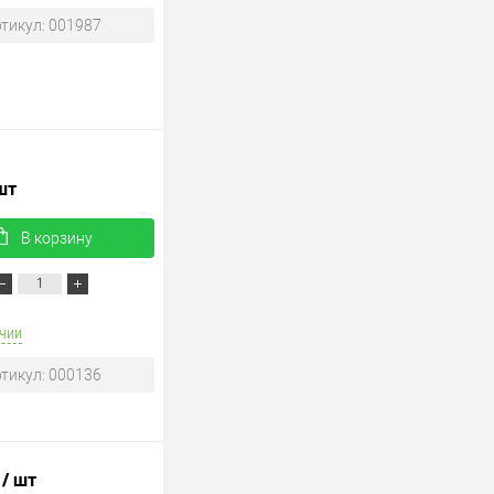
тикул: 001987
шт
В корзину
чии
тикул: 000136
.
/ шт