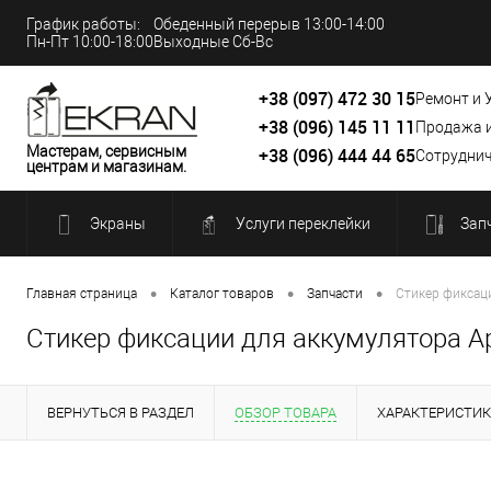
График работы:
Обеденный перерыв 13:00-14:00
Пн-Пт 10:00-18:00
Выходные Сб-Вс
+38 (097) 472 30 15
Ремонт и 
+38 (096) 145 11 11
Продажа 
Мастерам, сервисным
+38 (096) 444 44 65
Сотруднич
центрам и магазинам.
Экраны
Услуги переклейки
Зап
•
•
•
Главная страница
Каталог товаров
Запчасти
Стикер фиксаци
Стикер фиксации для аккумулятора Appl
ВЕРНУТЬСЯ В РАЗДЕЛ
ОБЗОР ТОВАРА
ХАРАКТЕРИСТИ