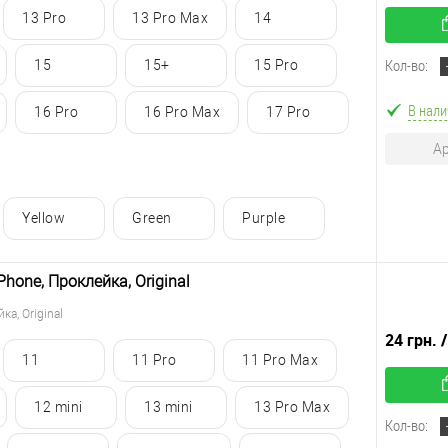
13 Pro
13 Pro Max
14
Кол-во:
15
15+
15 Pro
В нали
16 Pro
16 Pro Max
17 Pro
Ар
Yellow
Green
Purple
hone, Проклейка, Original
а, Original
24 грн.
11
11 Pro
11 Pro Max
12 mini
13 mini
13 Pro Max
Кол-во: