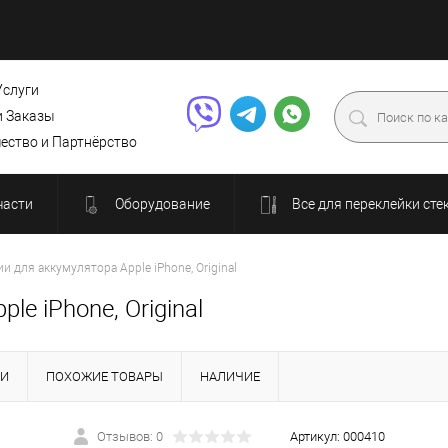
Услуги
и Заказы
ество и Партнёрство
части
Оборудование
Все для переклейки сте
и для аккумулятора Apple iPhone, Original
e iPhone, Original
КИ
ПОХОЖИЕ ТОВАРЫ
НАЛИЧИЕ
Отзывов: 0
Артикул:
000410