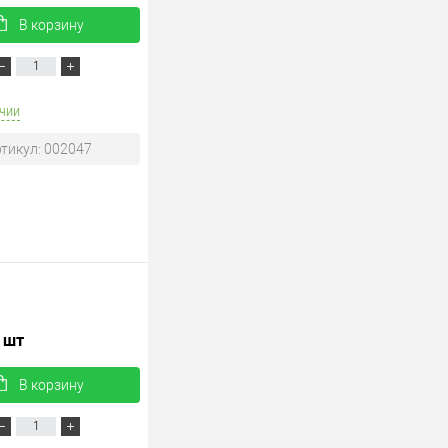
В корзину
чии
тикул: 002047
/ шт
В корзину