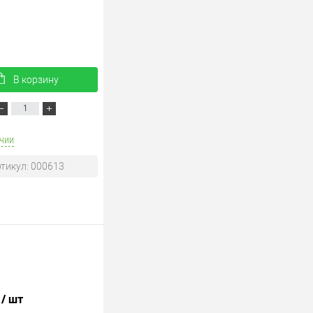
В корзину
чии
тикул: 000613
.
/ шт