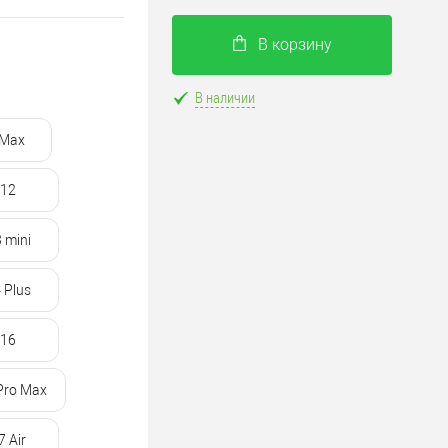
В корзину
В наличии
 Max
12
 mini
 Plus
16
Pro Max
7 Air