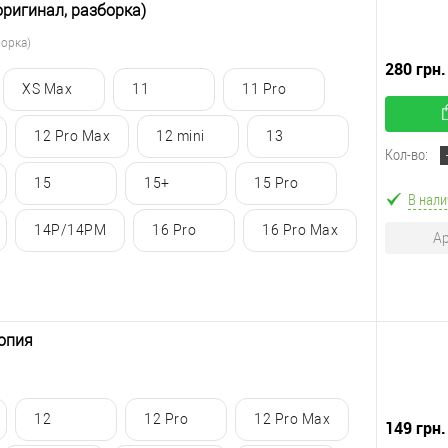
(оригинал, разборка)
борка)
280 грн.
XS Max
11
11 Pro
12 Pro Max
12 mini
13
Кол-во:
15
15+
15 Pro
В нали
14P/14PM
16 Pro
16 Pro Max
Ар
Копия
12
12 Pro
12 Pro Max
149 грн