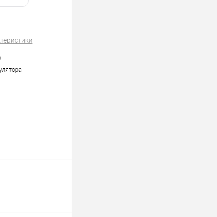
ктеристики
а
улятора