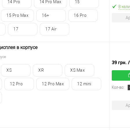
14 Pro
14 Pro Max
15
В нали
15 Pro Max
16+
16 Pro
Ар
17
17 Air
дисплея в корпусе
пусе
39 грн.
XS
XR
XS Max
12 Pro
12 Pro Max
12 mini
Кол-во:
Ар