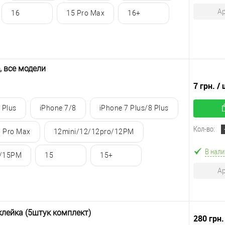
Ар
16
15 Pro Max
16+
, все модели
7 грн.
/ 
 Plus
iPhone 7/8
iPhone 7 Plus/8 Plus
Кол-во:
1 Pro Max
12mini/12/12pro/12PM
В нали
 /15PM
15
15+
Ар
клейка (5штук комплект)
280 грн