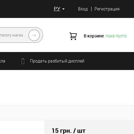
РУ
Вход
Регистрация
В корзине
пока пусто
кла
Продать разбитый дисплей
15 грн.
/ шт