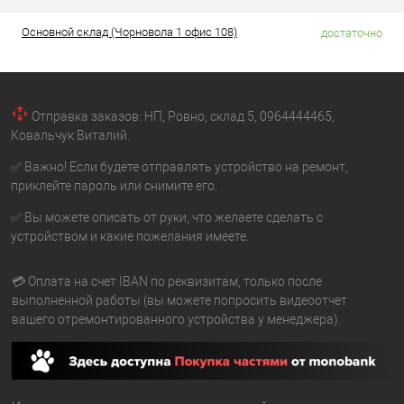
Основной склад (Чорновола 1 офис 108)
достаточно
Отправка заказов: НП, Ровно, склад 5, 0964444465,
Ковальчук Виталий.
✅ Важно! Если будете отправлять устройство на ремонт,
приклейте пароль или снимите его.
✅ Вы можете описать от руки, что желаете сделать с
устройством и какие пожелания имеете.
💳 Оплата на счет IBAN по реквизитам, только после
выполненной работы (вы можете попросить видеоотчет
вашего отремонтированного устройства у менеджера).