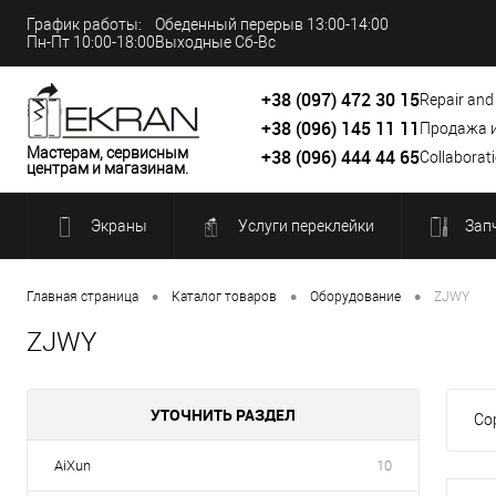
График работы:
Обеденный перерыв 13:00-14:00
Пн-Пт 10:00-18:00
Выходные Сб-Вс
+38 (097) 472 30 15
Repair and
+38 (096) 145 11 11
Продажа 
Мастерам, сервисным
+38 (096) 444 44 65
Collaborat
центрам и магазинам.
Экраны
Услуги переклейки
Зап
•
•
•
Главная страница
Каталог товаров
Оборудование
ZJWY
ZJWY
УТОЧНИТЬ РАЗДЕЛ
Со
AiXun
10