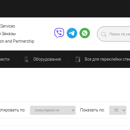
 Services
и Заказы
ion and Partnership
части
Оборудование
Все для переклейки сте
ртировать по:
Показать по: