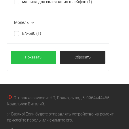
машина для склеивания шлейфов
(1)
Модель
EN-580
(1)
Показать
Сбросить
Отправка заказов: НП, Ровно, склад 5, 0964444465,
Ковальчук Виталий.
✅ Важно! Если будете отправлять устройство на ремонт,
приклейте пароль или снимите его.