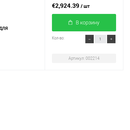
€2,924.39
/ шт
В корзину
для
Кол-во:
Артикул: 002214