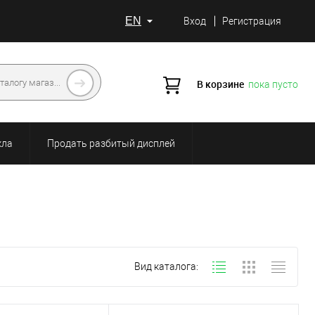
EN
Вход
Регистрация
В корзине
пока пусто
кла
Продать разбитый дисплей
Вид каталога: