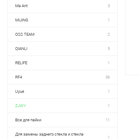
Ma Ant
3
MIJING
1
OSS TEAM
2
QIANLI
5
RELIFE
1
RF4
36
Uyue
1
ZJWY
1
Все для пайки
11
Для замены заднего стекла и стекла
1