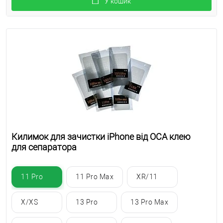
У кошик
Килимок для зачистки iPhone від OCA клею
для сепаратора
11 Pro
11 Pro Max
XR/11
X/XS
13 Pro
13 Pro Max