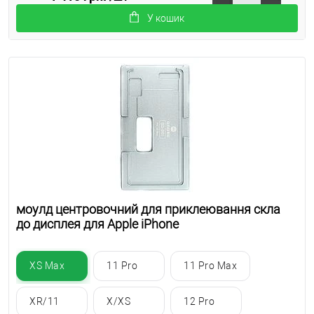
У кошик
моулд центровочний для приклеювання скла
до дисплея для Apple iPhone
XS Max
11 Pro
11 Pro Max
XR/11
X/XS
12 Pro