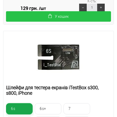
К-сть:
129 грн.
/шт
У кошик
Шлейфи для тестера екранів iTestBox s300,
s800, iPhone
6s
6s+
7