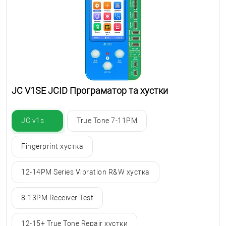
JC V1SE JCID Програматор та хустки
JC v1s
True Tone 7-11PM
Fingerprint хустка
12-14PM Series Vibration R&W хустка
8-13PM Receiver Test
12-15+ True Tone Repair хустки