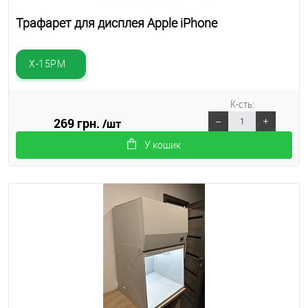
Трафарет для дисплея Apple iPhone
X-15PM
К-сть:
269 ​​грн.
/шт
У кошик