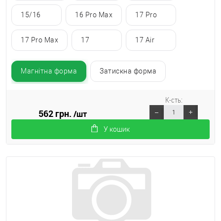
15/16
16 Pro Max
17 Pro
17 Pro Max
17
17 Air
Магнітна форма
Затискна форма
К-сть:
562 грн.
/шт
У кошик