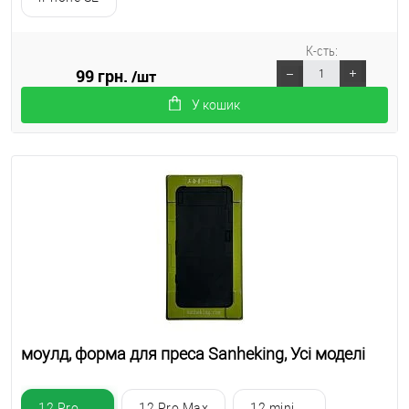
К-сть:
99 грн.
/шт
У кошик
моулд, форма для преса Sanheking, Усі моделі
12 Pro
12 Pro Max
12 mini