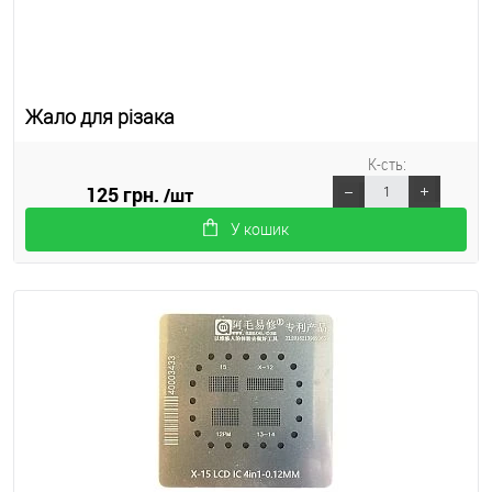
Жало для різака
К-сть:
125 грн.
/шт
У кошик