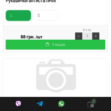
Рукавички антистатичні
L
S
К-сть:
88 грн.
/шт
У кошик
0
Тестер для перевірки LCD дисплеїв iPhone,