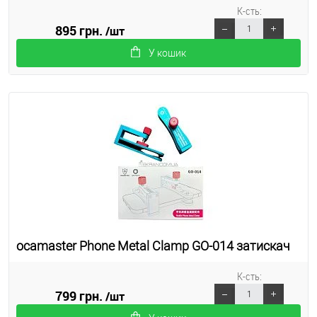
К-сть:
895 грн.
/шт
У кошик
ocamaster Phone Metal Clamp GO-014 затискач
К-сть:
799 грн.
/шт