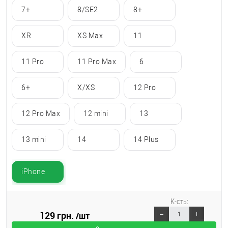
7+
8/SE2
8+
XR
XS Max
11
11 Pro
11 Pro Max
6
6+
X/XS
12 Pro
12 Pro Max
12 mini
13
13 mini
14
14 Plus
iPhone
К-сть:
129 грн.
/шт