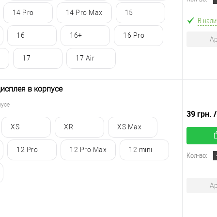
14 Pro
14 Pro Max
15
В нали
16
16+
16 Pro
Ар
17
17 Air
дисплея в корпусе
пусе
39 грн.
XS
XR
XS Max
12 Pro
12 Pro Max
12 mini
Кол-во:
Ар