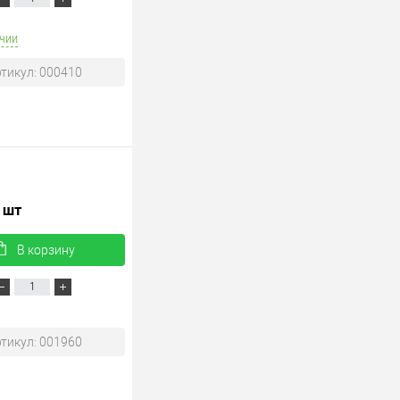
чии
тикул: 000410
/ шт
В корзину
тикул: 001960