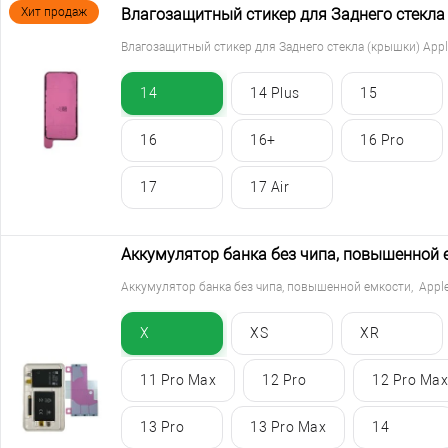
Хит продаж
Влагозащитный стикер для Заднего стекла (
Влагозащитный стикер для Заднего стекла (крышки) Apple 
14
14 Plus
15
16
16+
16 Pro
17
17 Air
Аккумулятор банка без чипа, повышенной е
Аккумулятор банка без чипа, повышенной емкости, Apple
X
XS
XR
11 Pro Max
12 Pro
12 Pro Max
13 Pro
13 Pro Max
14