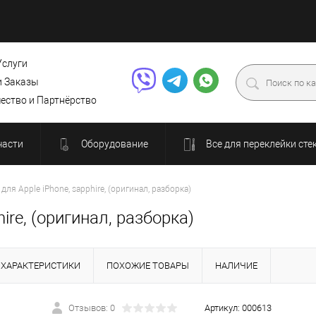
Услуги
и Заказы
ество и Партнёрство
части
Оборудование
Все для переклейки сте
ля Apple iPhone, sapphire, (оригинал, разборка)
ire, (оригинал, разборка)
ХАРАКТЕРИСТИКИ
ПОХОЖИЕ ТОВАРЫ
НАЛИЧИЕ
Отзывов: 0
Артикул:
000613