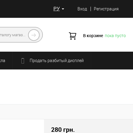
РУ
Вход
Регистрация
В корзине
пока пусто
кла
Продать разбитый дисплей
280 грн.