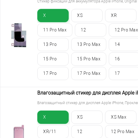
Стикер фиксации для аккумулятора Apple iPhone, Original
X
XS
XR
11 Pro Max
12
12 Pro Max
13 Pro
13 Pro Max
14
15 Pro
15 Pro Max
16
17 Pro
17 Pro Max
17
Влагозащитный стикер для дисплея Apple iP
Влагозащитный стикер для дисплея Apple iPhone, Проклейк
X
XS
XS Max
XR/11
12
12 Pro Max