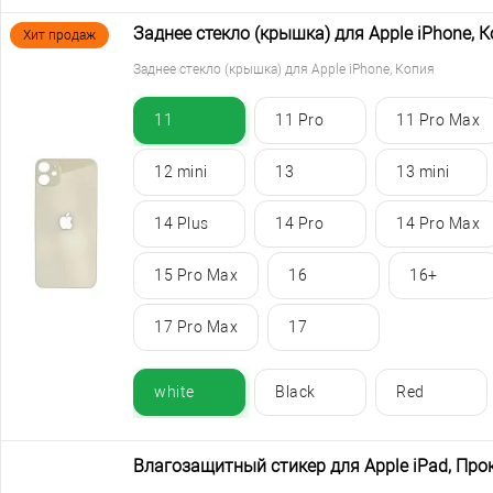
Заднее стекло (крышка) для Apple iPhone, 
Хит продаж
Заднее стекло (крышка) для Apple iPhone, Копия
11
11 Pro
11 Pro Max
12 mini
13
13 mini
14 Plus
14 Pro
14 Pro Max
15 Pro Max
16
16+
17 Pro Max
17
white
Black
Red
Влагозащитный стикер для Apple iPad, Про