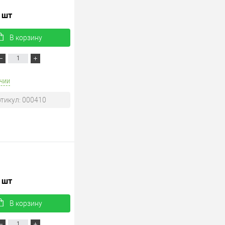
/ шт
В корзину
чии
тикул: 000410
/ шт
В корзину