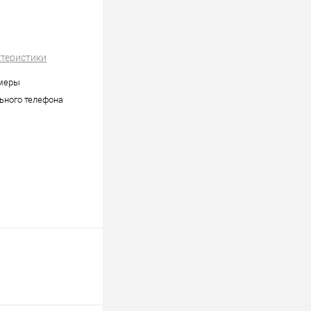
ктеристики
амеры
ьного телефона