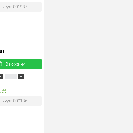
тикул: 001987
шт
В корзину
чии
тикул: 000136