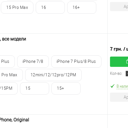
Ар
15 Pro Max
16
16+
, все модели
7 грн.
/ 
 Plus
iPhone 7/8
iPhone 7 Plus/8 Plus
Кол-во:
1 Pro Max
12mini/12/12pro/12PM
В нали
 /15PM
15
15+
Ар
hone, Original