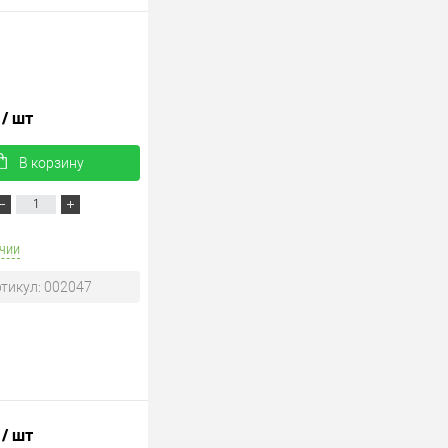
.
/ шт
В корзину
чии
тикул: 002047
.
/ шт