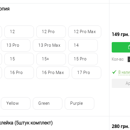
Копия
12
12 Pro
12 Pro Max
149 грн
13 Pro
13 Pro Max
14
Кол-во:
15
15+
15 Pro
В нали
16 Pro
16 Pro Max
17 Pro
Ар
Yellow
Green
Purple
клейка (5штук комплект)
280 грн