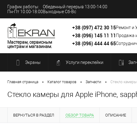
График работы:
Обеденный перерыв 13:00-14:00
Пн-Пт 10:00-18:00
Выходные Сб-Вс
+38 (097) 472 30 15
Ремонт и 
+38 (096) 145 11 11
Продажа 
Мастерам, сервисным
+38 (096) 444 44 65
Сотруднич
центрам и магазинам.
Экраны
Услуги переклейки
Зап
•
•
•
Главная страница
Каталог товаров
Запчасти
Стекло камеры д
Стекло камеры для Apple iPhone, sapph
ВЕРНУТЬСЯ В РАЗДЕЛ
ОБЗОР ТОВАРА
ОПИСАНИЕ