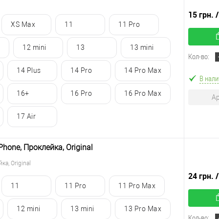
15 грн.
XS Max
11
11 Pro
12 mini
13
13 mini
Кол-во:
14 Plus
14 Pro
14 Pro Max
В нали
16+
16 Pro
16 Pro Max
Ар
17 Air
hone, Проклейка, Original
а, Original
24 грн.
11
11 Pro
11 Pro Max
12 mini
13 mini
13 Pro Max
Кол-во: