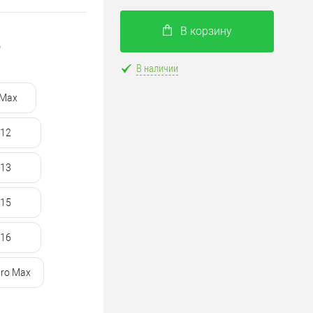
В корзину
)
В наличии
 Max
12
13
15
16
Pro Max