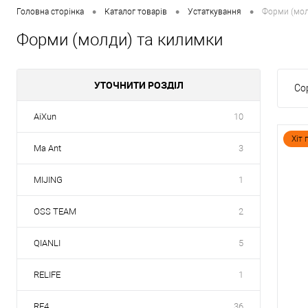
•
•
•
Головна сторінка
Каталог товарів
Устаткування
Форми (мол
Форми (молди) та килимки
УТОЧНИТИ РОЗДІЛ
Со
AiXun
10
Хіт
Ma Ant
3
MIJING
1
OSS TEAM
2
QIANLI
5
RELIFE
1
RF4
36