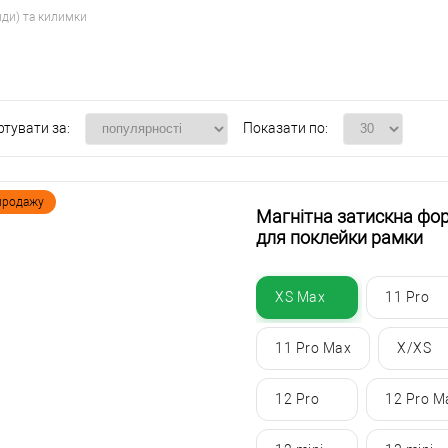
ди) та килимки
ртувати за:
Показати по:
 продажу
Магнітна затискна фор
для поклейки рамки
XS Max
11 Pro
11 Pro Max
X/XS
12 Pro
12 Pro M