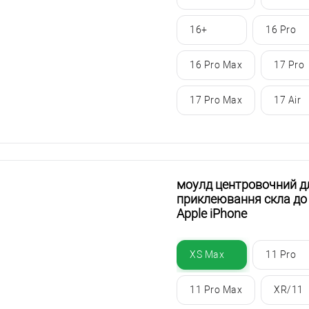
16+
16 Pro
16 Pro Max
17 Pro
17 Pro Max
17 Air
моулд центровочний д
приклеювання скла до
Apple iPhone
XS Max
11 Pro
11 Pro Max
XR/11