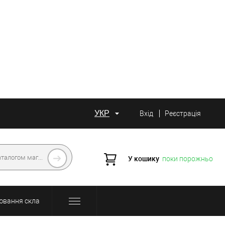
УКР
Вхід
Реєстрація
У кошику
поки порожньо
ювання скла