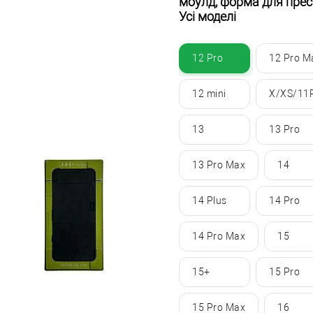
моулд, форма для прес
Усі моделі
12 Pro
12 Pro M
12 mini
X/XS/11
13
13 Pro
13 Pro Max
14
14 Plus
14 Pro
14 Pro Max
15
15+
15 Pro
15 Pro Max
16