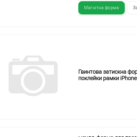
Магнітна форма
З
Гвинтова затискна фо
поклейки рамки iPhone