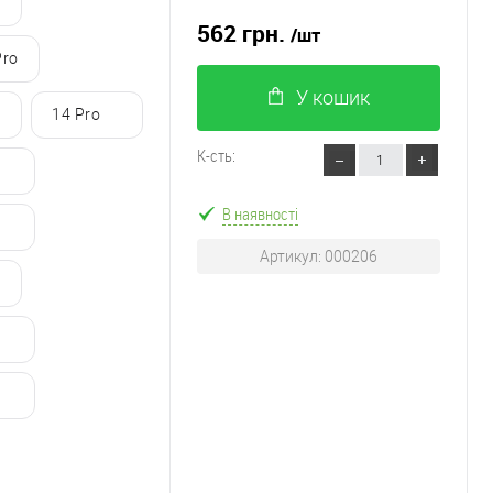
562 грн.
/шт
Pro
У кошик
14 Pro
К-сть:
В наявності
Артикул: 000206