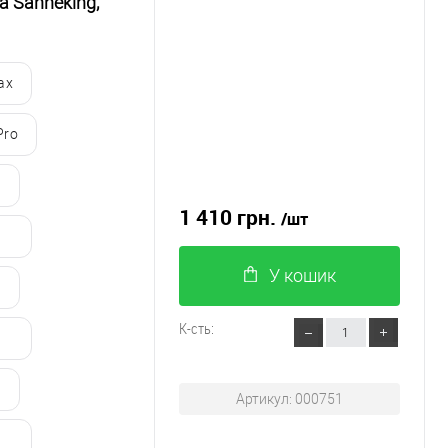
а Sanheking,
ax
Pro
1 410 грн.
/шт
У кошик
К-сть:
Артикул: 000751