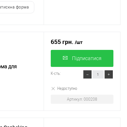
атискна форма
655 грн.
/шт
Підписатися
рма для
К-сть:
Недоступно
Артикул: 000208