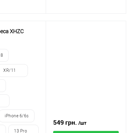
реса XHZC
/8
XR/11
iPhone 6/6s
549 грн.
/шт
13 Pro