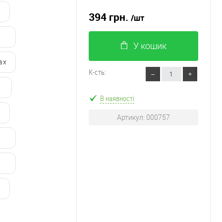
394 грн.
/шт
У кошик
ax
К-сть:
В наявності
Артикул: 000757