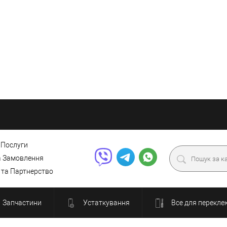
 Послуги
а Замовлення
 та Партнерство
Запчастини
Устаткування
Все для перекле