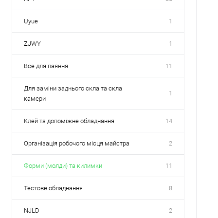
Uyue
1
ZJWY
1
Все для паяння
11
Для заміни заднього скла та скла
1
камери
Клей та допоміжне обладнання
14
Організація робочого місця майстра
2
Форми (молди) та килимки
11
Тестове обладнання
8
NJLD
2