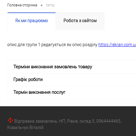
•
Головна сторінка
temp
Як ми працюємо
Робота з сайтом
опис для групи 1 редагується як опис розділу
https://ekran.com.u
Терміни виконання замовлень товару
Графік роботи
Термін виконання послуг
Відправка замовлень: НП, Рівне, склад 5, 0964444465,
Ковальчук Віталій.