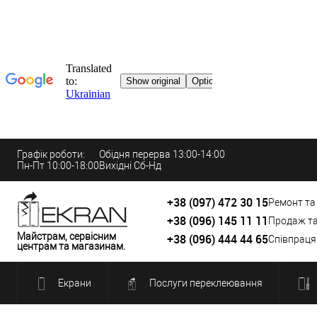
Графік роботи:
Обідня перерва 13:00-14:00
Пн-Пт 10:00-18:00
Вихідні Сб-Нд
+38 (097) 472 30 15
Ремонт та
+38 (096) 145 11 11
Продаж т
Майстрам, сервісним
+38 (096) 444 44 65
Співпраця
центрам та магазинам.
Екрани
Послуги переклеювання