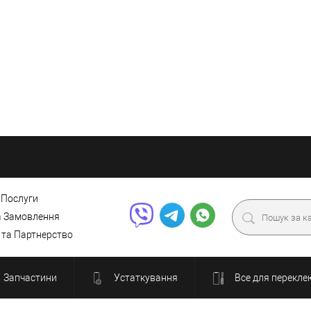
 Послуги
а Замовлення
 та Партнерство
Запчастини
Устаткування
Все для перекле