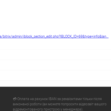
a/bitrix/admin/iblock_section_edit.php?IBLOCK_ID=69&type=info&lan...
💳 Оплата на рахунок IBAN за реквізитами тільки після
виконаної роботи (ви можете попросити відеозвіт вашого
відремонтованого пристрою у менеджера).