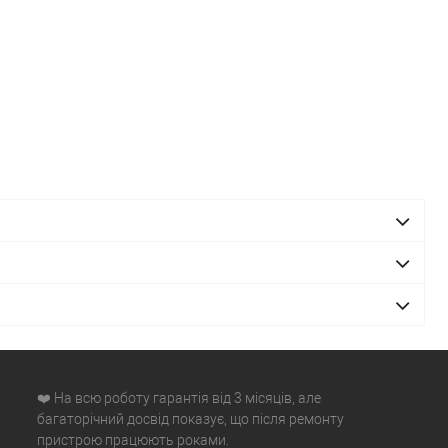
❤️ На всю роботу гарантія від 3 місяців, але
багаторічний досвід показує, що після ремонту
пристрою працюють роками.