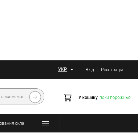
УКР
Вхід
Реєстрація
У кошику
поки порожньо
ювання скла